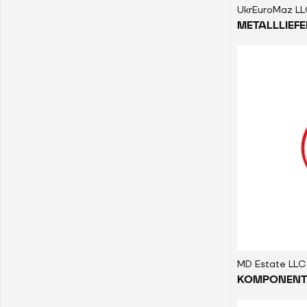
UkrEuroMaz L
METALLLIEF
MD Estate LLC
KOMPONENTE