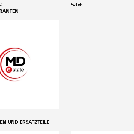
LC
Avtek
ERANTEN
N UND ERSATZTEILE