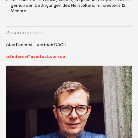
Für Teile von BPW/SAF, Wabco, Vogelsang, Borger, Aspöck –
gemäß den Bedingungen des Herstellers, mindestens 12
Monate
Ansprechpatner
Alex Fedorov - Vertrieb DACH
a.fedorov@everlast.com.ua