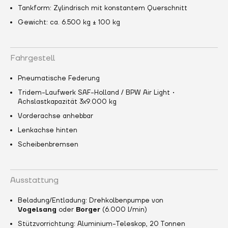
Tankform: Zylindrisch mit konstantem Querschnitt
Gewicht: ca. 6.500 kg ± 100 kg
Fahrgestell
Pneumatische Federung
Tridem-Laufwerk SAF-Holland / BPW Air Light •
Achslastkapazität 3x9.000 kg
Vorderachse anhebbar
Lenkachse hinten
Scheibenbremsen
Ausstattung
Beladung/Entladung: Drehkolbenpumpe von
Vogelsang
oder
Borger
(6.000 l/min)
Stützvorrichtung: Aluminium-Teleskop, 20 Tonnen