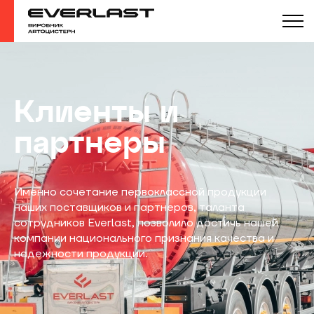
Клиенты и
партнеры
Именно сочетание первоклассной продукции
наших поставщиков и партнеров, таланта
сотрудников Everlast, позволило достичь нашей
компании национального признания качества и
надежности продукции.