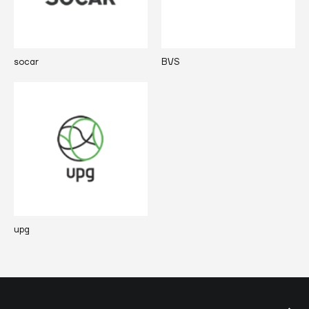
socar
BVS
upg