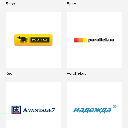
Барс
Брсм
Кло
Parallel.ua