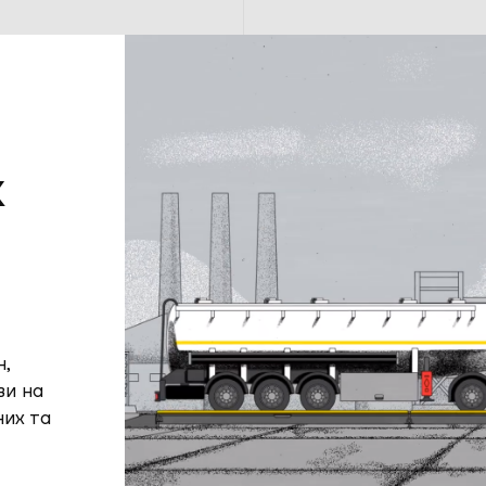
к
н,
ви на
них та