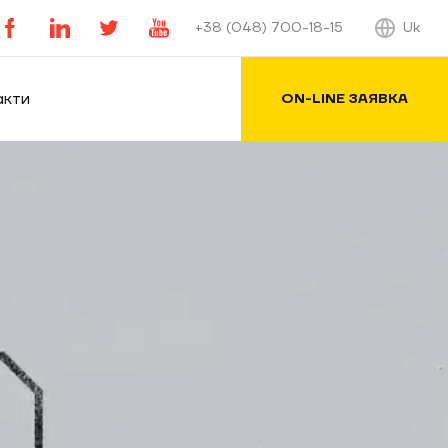
01
Uk
+38 (048) 700-18-15
акти
ON-LINE ЗАЯВКА