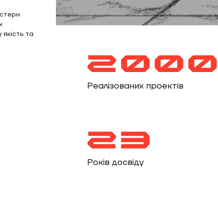
истерн
х
 якість та
2000
Реалізованих проектів
23
Років досвіду