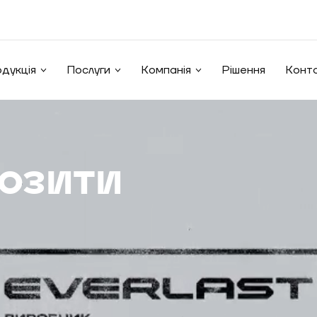
дукція
Послуги
Компанія
Рішення
Конт
озити
бництві
 Everlast